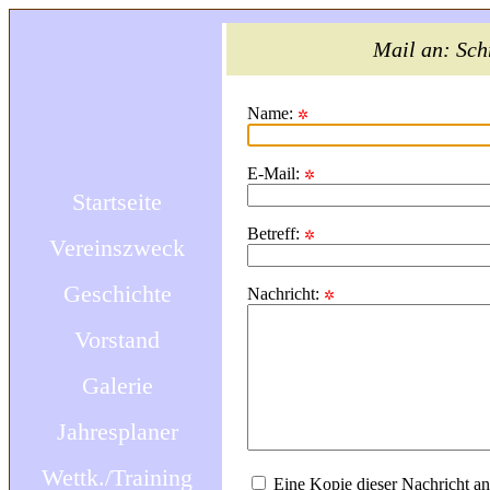
Mail an: Sch
Name:
✲
E-Mail:
✲
Startseite
Betreff:
✲
Vereinszweck
Geschichte
Nachricht:
✲
Vorstand
Galerie
Jahresplaner
Wettk./Training
Eine Kopie dieser Nachricht a