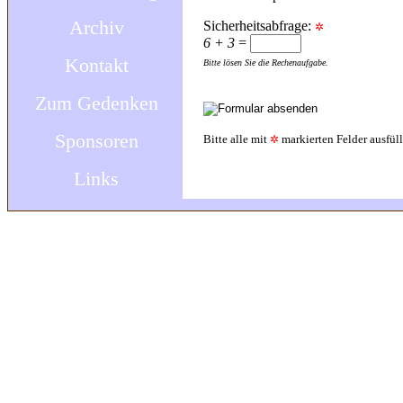
Archiv
Sicherheitsabfrage:
✲
6 + 3
=
Kontakt
Bitte lösen Sie die Rechenaufgabe.
Zum Gedenken
Sponsoren
Bitte alle mit
markierten Felder ausfüll
✲
Links